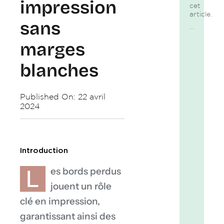
impression
cet
article.
sans
marges
Qu’est-
ce
blanches
que
le
bord
Published On: 22 avril
perdu?
2024
Pourquo
les
bords
perdus
Introduction
sont-
L
es bords perdus
ils
jouent un rôle
essentie
en
clé en impression,
impress
garantissant ainsi des
Comme