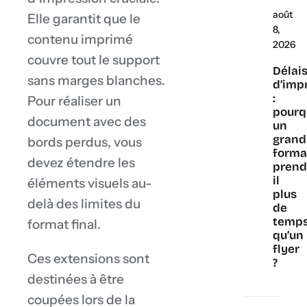
août
Elle garantit que le
8,
contenu imprimé
2026
couvre tout le support
Délai
sans marges blanches.
d’imp
:
Pour réaliser un
pourq
document avec des
un
grand
bords perdus, vous
forma
devez étendre les
prend
il
éléments visuels au-
plus
delà des limites du
de
temp
format final.
qu’un
flyer
Ces extensions sont
?
destinées à être
coupées lors de la