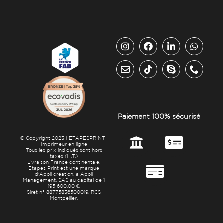
Paiement 100% sécurisé
© Copyright 2023 | ETAPESPRINT |
Imprimeur en ligne
Tous les prix indiqués sont hors
taxes (H.T.)
Livraison France continentale.
Etapes Print est une marque
d'Apoll création, a Apoll
Management. SAS au capital de 1
195 600,00 €,
Siret n° 88775836500019, RCS
Montpellier.