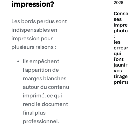
2026
impression?
Conse
ses
Les bords perdus sont
impre
indispensables en
photo
:
impression pour
les
plusieurs raisons :
erreu
qui
font
Ils empêchent
jaunir
l’apparition de
vos
tirag
marges blanches
prém
autour du contenu
imprimé, ce qui
rend le document
final plus
professionnel.