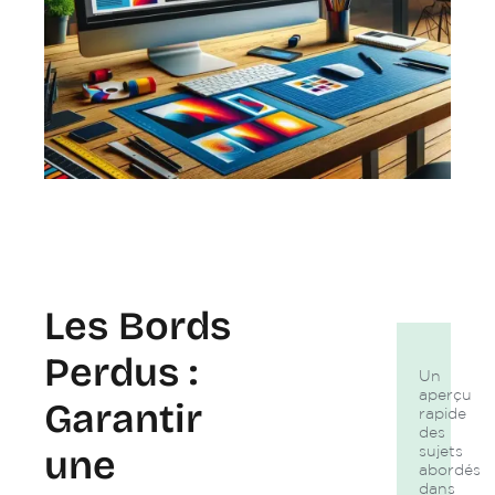
Les Bords
Perdus :
Un
aperçu
Garantir
rapide
des
une
sujets
abordés
dans