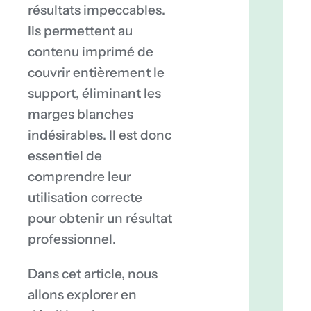
résultats impeccables.
ajouter
des
Ils permettent au
bords
contenu imprimé de
perdus
couvrir entièrement le
à
support, éliminant les
votre
design?
marges blanches
Les
indésirables. Il est donc
erreurs
essentiel de
courant
à
comprendre leur
éviter
utilisation correcte
avec
pour obtenir un résultat
les
bords
professionnel.
perdus
Conseil
Dans cet article, nous
pour
allons explorer en
optimis