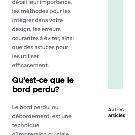
détail leur importance,
l’utilisa
des
les méthodes pour les
bords
intégrer dans votre
perdus
design, les erreurs
Conclus
courantes à éviter, ainsi
Retour
à
que des astuces pour
la
les utiliser
page
efficacement.
de
blog
Qu’est-ce que le
bord perdu?
Le bord perdu, ou
Autres
articles
débordement, est une
technique
d’impression cruciale.