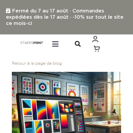
Passer
au
Fermé du 7 au 17 août · Commandes
contenu
expédiées dès le 17 août · -10% sur tout le site
ce mois-ci
Toggle
Navigation
TOUS LES PRODUITS
Retour à la page de blog
IMPRESSION PETIT FORMAT
IMPRESSION GRAND FORMAT
PROFESSIONNELS