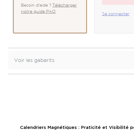
Besoin d'aide ?
Télécharger
notre guide PAO
Se connecter
Voir les gabarits
Dimensions
14.8x14.8 cm
16x16 cm
A3 paysage – 42x29.7 cm
Calendriers Magnétiques : Praticité et Visibilité 
A3 portrait - 29.7x42 cm