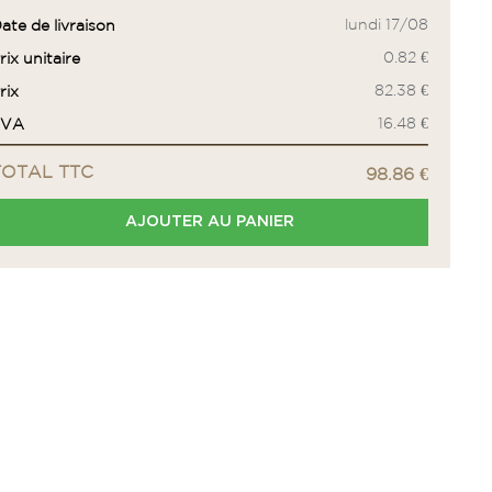
lundi 17/08
ate de livraison
0.82 €
rix unitaire
82.38 €
rix
16.48 €
TVA
TOTAL TTC
98.86 €
AJOUTER AU PANIER