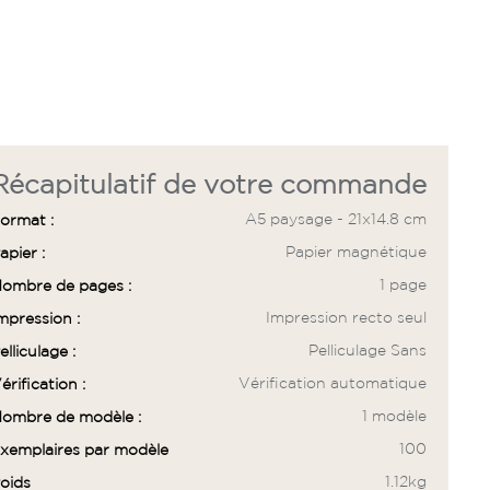
Récapitulatif de votre commande
A5 paysage - 21x14.8 cm
ormat :
Papier magnétique
apier :
1 page
ombre de pages :
Impression recto seul
mpression :
Pelliculage Sans
elliculage :
Vérification automatique
érification :
1 modèle
ombre de modèle :
100
xemplaires par modèle
1.12kg
oids