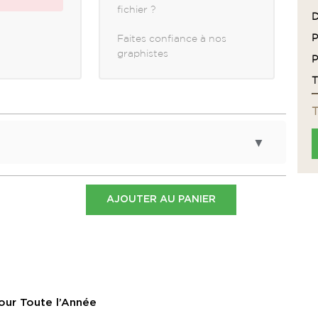
fichier ?
D
P
Faites confiance à nos
graphistes
P
▼
Gabarit
AJOUTER AU PANIER
Télécharger le gabarit
Télécharger le gabarit
Télécharger le gabarit
pour Toute l’Année
Télécharger le gabarit