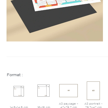
Format :
A3 paysage –
A3 portrait -
14.8x14.8 cm
16x16 cm
42x29.7 cm
29.7x42 cm