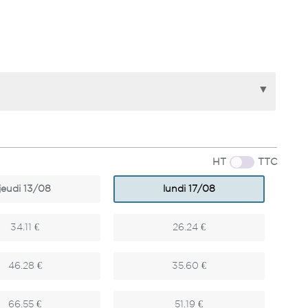
HT
TTC
jeudi 13/08
lundi 17/08
34.11 €
26.24 €
46.28 €
35.60 €
66.55 €
51.19 €