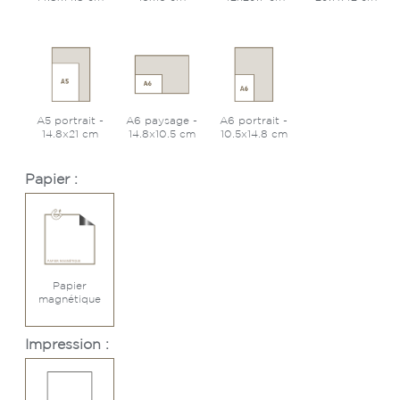
A5 portrait -
A6 paysage -
A6 portrait -
14.8x21 cm
14.8x10.5 cm
10.5x14.8 cm
Papier :
Papier
magnétique
Impression :