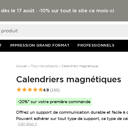
 le 17 août · -10% sur tout le site ce mois-ci
T
IMPRESSION GRAND FORMAT
PROFESSIONNELS
Accueil
»
Tous nos produits
»
Calendriers magnétiques
Calendriers magnétiques
4.9
(160)
-20%* sur votre première commande
Offrez un support de communication durable et facile à 
Pouvant adhérer sur tout type de support, ce type de ca
Voir plus +