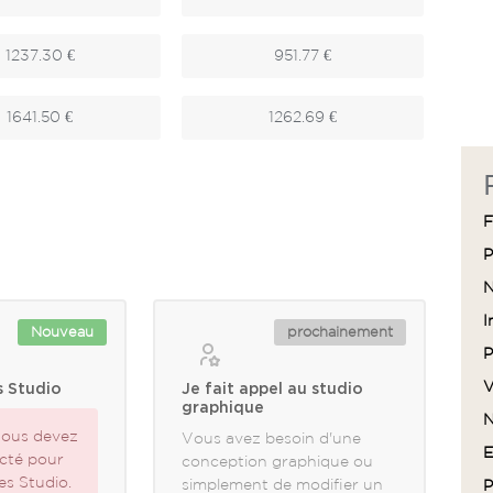
1237.30 €
951.77 €
1641.50 €
1262.69 €
F
P
N
I
Nouveau
prochainement
P
V
s Studio
Je fait appel au studio
graphique
N
ous devez
Vous avez besoin d'une
E
cté pour
conception graphique ou
pes Studio.
simplement de modifier un
P