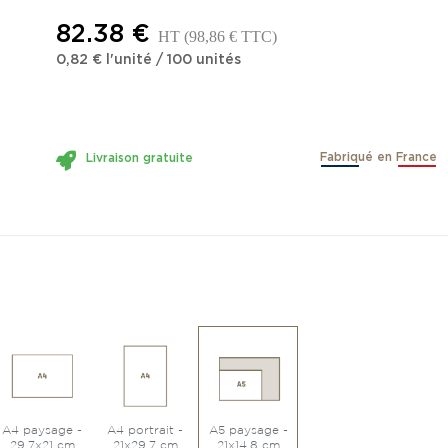
82.38 €
HT
(98,86 € TTC)
0,82 €
l'unité
/
100
unités
Fabriqué en France
Livraison gratuite
A4 paysage -
A4 portrait -
A5 paysage -
29.7x21 cm
21x29.7 cm
21x14.8 cm