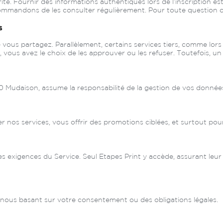
. Fournir des informations authentiques lors de l’inscription est 
commandons de les consulter régulièrement. Pour toute question o
s
ous partagez. Parallèlement, certains services tiers, comme lors
ous avez le choix de les approuver ou les refuser. Toutefois, un r
30 Mudaison, assume la responsabilité de la gestion de vos donnée
nos services, vous offrir des promotions ciblées, et surtout pou
s exigences du Service. Seul Etapes Print y accède, assurant leur
nous basant sur votre consentement ou des obligations légales.