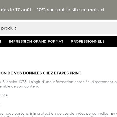
 le 17 août · -10% sur tout le site ce mois-ci
T
IMPRESSION GRAND FORMAT
PROFESSIONNELS
TION DE VOS DONNÉES CHEZ ETAPES PRINT
 6 janvier 1978, il s’agit d’une information associée, directement 
semble de son contenu.
vice.
é
ue nous portons à la protection de vos données personnelles. En