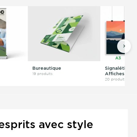
Bureautique
Signalétique 
19 produits
Affiches
20 produits
esprits avec style