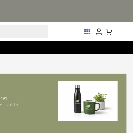
ires
t utilité
s