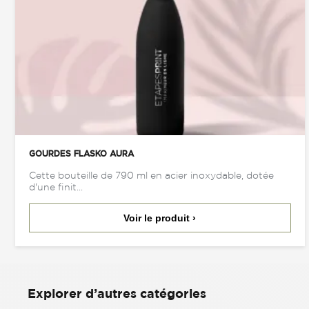
GOURDES FLASKO AURA
Cette bouteille de 790 ml en acier inoxydable, dotée
d'une finit...
Voir le produit ›
Explorer d’autres catégories