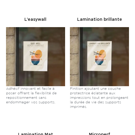
L’easywall
Lamination brillante
Adhésif innovant et facile à
Finition ajoutant une couche
poser offrant la flexibilité de
protectrice éclatante aux
repositionnement sans
impressions tout en prolongeant
endommager vos supports.
la durée de vie des supports
imprimés.
Lamination Mat
Microperf