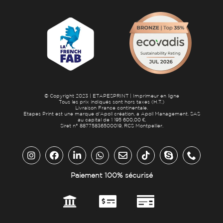
© Copyright 2023 | ETAPESPRINT | Imprimeur en ligne
Tous les prix indiqués sont hors taxes (H.T.)
Livraison France continentale.
Etapes Print est une marque d'Apoll création, a Apoll Management. SAS
au capital de 1 195 600,00 €,
Siret n° 88775836500019, RCS Montpellier.
Paiement 100% sécurisé