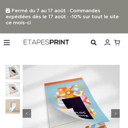
Passer
au
Fermé du 7 au 17 août · Commandes
contenu
expédiées dès le 17 août · -10% sur tout le site
ce mois-ci
Toggle
Navigation
TOUS LES PRODUITS
IMPRESSION PETIT FORMAT
IMPRESSION GRAND FORMAT
PROFESSIONNELS