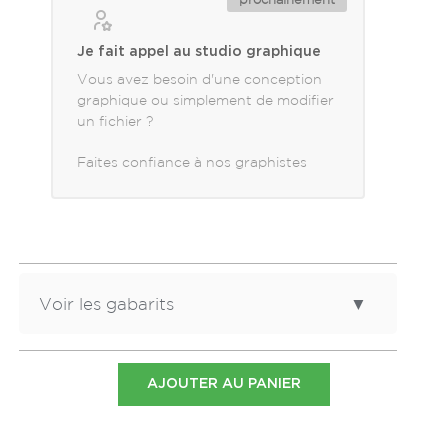
Je fait appel au studio graphique
Vous avez besoin d'une conception
graphique ou simplement de modifier
un fichier ?
Faites confiance à nos graphistes
Voir les gabarits
▼
Dimensions
Gabarit
AJOUTER AU PANIER
10.5x10.5 cm
Télécharger le
gabarit