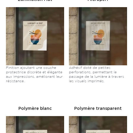
Finition ajoutant une couche
Adhésif doté de petites
protectrice discrète et élégante
perforations, permettant le
aux impressions, améliorant leur
passage de la lumière à travers
résistance.
les visuels imprimés.
Polymère blanc
Polymère transparent