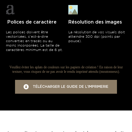
Polices de caractère
Résolution des images
Les polices doivent être
La résolution de vos visuels doit
vectorisées, c’est-à-dire
atteindre 300 dpi (points par
converties en tracés ou au
pouce).
moins incorporées. La taille de
caractères minimum est de 6 pt.
Veuillez éviter les aplats de couleurs sur les papiers de création ! En raison de leur
texture, vous risquez de ne pas avoir le rendu imprimé attendu (moutonneux).
TÉLÉCHARGER LE GUIDE DE L’IMPRIMERIE