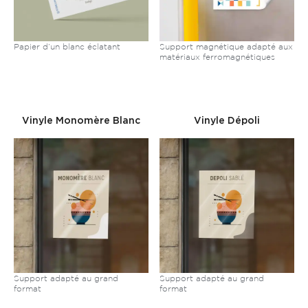
Papier d’un blanc éclatant
Support magnétique adapté aux
matériaux ferromagnétiques
Vinyle Monomère Blanc
Vinyle Dépoli
Support adapté au grand
Support adapté au grand
format
format