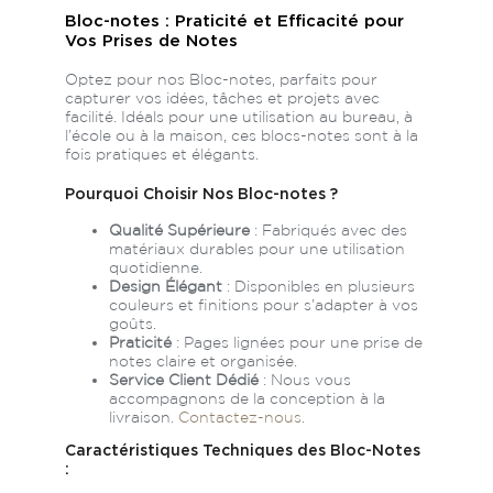
Bloc-notes : Praticité et Efficacité pour
12x12 cm
Télécharger le
Vos Prises de Notes
gabarit
Optez pour nos Bloc-notes, parfaits pour
capturer vos idées, tâches et projets avec
14.8x14.8 cm
Télécharger le
facilité. Idéals pour une utilisation au bureau, à
l’école ou à la maison, ces blocs-notes sont à la
gabarit
fois pratiques et élégants.
16x16 cm
Télécharger le
Pourquoi Choisir Nos Bloc-notes ?
gabarit
Qualité Supérieure
: Fabriqués avec des
21x21 cm
matériaux durables pour une utilisation
Télécharger le
quotidienne.
gabarit
Design Élégant
: Disponibles en plusieurs
couleurs et finitions pour s’adapter à vos
A4 portrait - 21x29.7
Télécharger le
goûts.
cm
Praticité
: Pages lignées pour une prise de
gabarit
notes claire et organisée.
Service Client Dédié
: Nous vous
A5 portrait - 14.8x21
Télécharger le
accompagnons de la conception à la
cm
livraison.
Contactez-nous
.
gabarit
Caractéristiques Techniques des Bloc-Notes
A6 portrait - 10.5x14.8
Télécharger le
:
cm