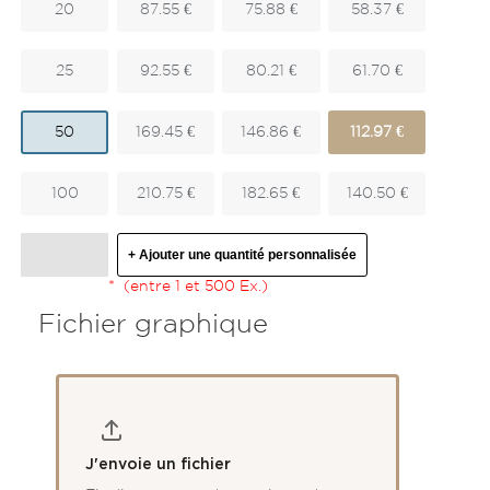
20
87.55 €
75.88 €
58.37 €
25
92.55 €
80.21 €
61.70 €
50
169.45 €
146.86 €
112.97 €
100
210.75 €
182.65 €
140.50 €
+ Ajouter une quantité personnalisée
*
(entre 1 et 500 Ex.)
Fichier graphique
J'envoie un fichier