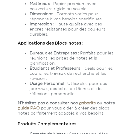
gabarit
Matériaux
: Papier premium avec
couverture rigide ou souple.
DL paysage - 21x10
Télécharger le
Dimensions
: Formats variés pour
cm
répondre à vos besoins spécifiques.
gabarit
Impression
: Haute qualité avec des
encres résistantes pour des couleurs
DL portrait - 10x21 cm
Télécharger le
durables.
gabarit
Applications des Blocs-notes :
Bureaux et Entreprises
: Parfaits pour les
Télécharger tout nos gabarits d'impression
réunions, les prises de notes et la
planification.
Télécharger notre guide PAO pour vous aider dans
Étudiants et Professeurs
: Idéals pour les
cours, les travaux de recherche et les
la création de votre fichier
révisions.
Usage Personnel
: Utilisables pour des
journaux, des listes de tâches et des
réflexions personnelles.
N’hésitez pas à consulter nos
gabarits
ou notre
guide PAO
pour vous aider à créer des blocs-
notes parfaitement adaptés à vos besoins.
Produits Complémentaires :
Carnets de Notes
: Capturez vos idées