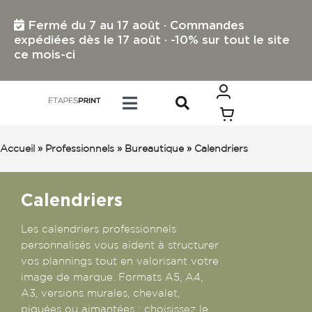
Passer
au
Fermé du 7 au 17 août · Commandes
contenu
expédiées dès le 17 août · -10% sur tout le site
ce mois-ci
Toggle
Navigation
TOUS LES PRODUITS
Accueil
»
Professionnels
»
Bureautique
»
Calendriers
IMPRESSION PETIT FORMAT
Calendriers
Les calendriers professionnels
IMPRESSION GRAND FORMAT
personnalisés vous aident à structurer
vos plannings tout en valorisant votre
image de marque. Formats A5, A4,
PROFESSIONNELS
A3, versions murales, chevalet,
piquées ou aimantées : choisissez le