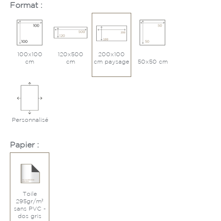
Format :
100x100
120x500
200x100
cm
cm
cm paysage
50x50 cm
Personnalisé
Papier :
Toile
295gr/m²
sans PVC -
dos gris