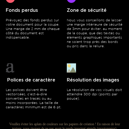
Fonds perdus
Zone de sécurité
Prévoyez des fonds perdus sur
Nous vous conseillons de laisser
votre document pour la coupe.
une marge intérieure de sécurité
Une marge de 2 mm de chaque
de 3mm pour éviter, au moment
côté du document est
de la coupe, que des textes ou
indispensable.
éléments graphiques importants
ne soient trop près des bords
ou pris dans la reliure.
Polices de caractère
Résolution des images
Les polices doivent être
La résolution de vos visuels doit
vectorisées, c’est-à-dire
atteindre 300 dpi (points par
converties en tracés ou au
pouce).
moins incorporées. La taille de
caractères minimum est de 6 pt.
Veuillez éviter les aplats de couleurs sur les papiers de création ! En raison de leur
texture, vous risquez de ne pas avoir le rendu imprimé attendu (moutonneux).