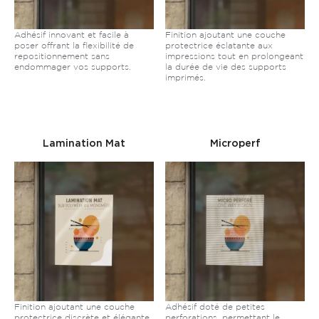
Adhésif innovant et facile à
Finition ajoutant une couche
poser offrant la flexibilité de
protectrice éclatante aux
repositionnement sans
impressions tout en prolongeant
endommager vos supports.
la durée de vie des supports
imprimés.
Lamination Mat
Microperf
Finition ajoutant une couche
Adhésif doté de petites
protectrice discrète et élégante
perforations, permettant le