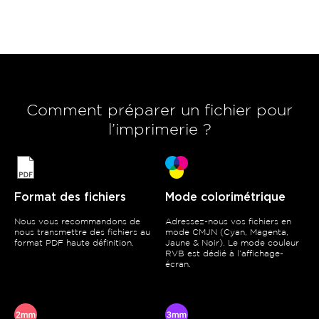
Comment préparer un fichier pour
l’imprimerie ?
Format des fichiers
Mode colorimétrique
Nous vous recommandons de
Adressez-nous vos fichiers en
nous transmettre des fichiers au
mode CMJN (Cyan, Magenta,
format PDF haute définition.
Jaune & Noir). Le mode couleur
RVB est dédié à l’affichage-
écran.