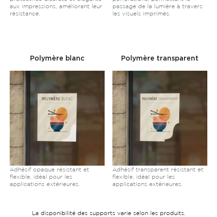
aux impressions, améliorant leur
passage de la lumière à travers
résistance.
les visuels imprimés.
Polymère blanc
Polymère transparent
Adhésif opaque résistant et
Adhésif transparent résistant et
flexible, idéal pour les
flexible, idéal pour les
applications extérieures.
applications extérieures.
La disponibilité des supports varie selon les produits.