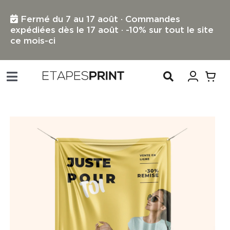
Passer
au
Fermé du 7 au 17 août · Commandes
contenu
expédiées dès le 17 août · -10% sur tout le site
ce mois-ci
Toggle
Navigation
TOUS LES PRODUITS
IMPRESSION PETIT FORMAT
IMPRESSION GRAND FORMAT
PROFESSIONNELS