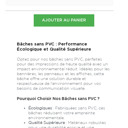
Dimensions
Gabarit
AJOUTER AU PANIER
200x100 cm
Télécharger le
paysage
gabarit
Bâches sans PVC : Performance
50x50 cm
Télécharger le
Écologique et Qualité Supérieure
gabarit
Optez pour nos bâches sans PVC, parfaites
pour des impressions de haute qualité avec un
impact environnemental réduit. Idéales pour les
Télécharger tout nos gabarits d'impression
bannières, les panneaux et les affiches, cette
bâche offre une solution durable et
Télécharger notre guide PAO pour vous aider dans
respectueuse de l’environnement pour vos
besoins de communication visuelle.
la création de votre fichier
Pourquoi Choisir Nos Bâches sans PVC ?
Écologiques
: Fabriquées sans PVC, ces
bâches réduisent votre empreinte
environnementale.
Qualité Supérieure
: Matériaux robustes
pour une durabilité accrue et une