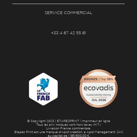
SERVICE COMMERCIAL
+33 4 67 42 55 81
© Copyright 2023 | ETAPESPRINT | Imprimeur en ligne
Tous les prix indiqués sont hors taxes (H.T.)
Livraison France continentale.
Etapes Print est une marque d'Apoll création, a Apoll Management. SAS
au capital de 1 195 600,00 €,