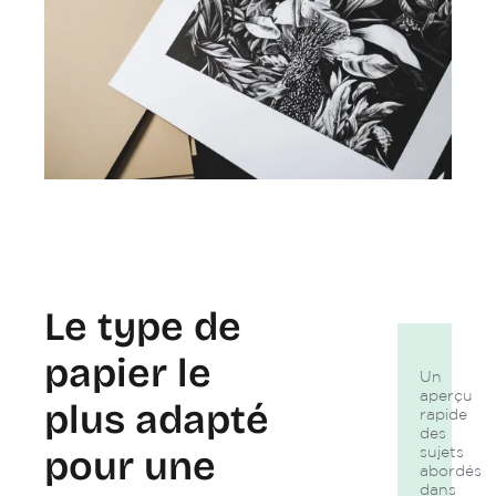
Le type de
papier le
Un
aperçu
plus adapté
rapide
des
pour une
sujets
abordés
dans