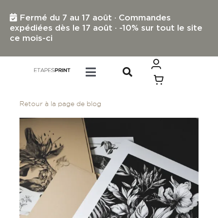
Passer
au
Fermé du 7 au 17 août · Commandes
contenu
expédiées dès le 17 août · -10% sur tout le site
ce mois-ci
Toggle
Navigation
TOUS LES PRODUITS
Retour à la page de blog
IMPRESSION PETIT FORMAT
IMPRESSION GRAND FORMAT
PROFESSIONNELS