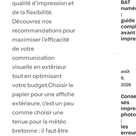
BAT
qualité d’impression et
numé
de la flexibilité.
:
guide
Découvrez nos
compl
recommandations pour
avant
impre
maximiser l’efficacité
de votre
communication
visuelle en extérieur
août
tout en optimisant
9,
votre budget.Choisir le
2026
papier pour une affiche
Conse
ses
extérieure, c’est un peu
impre
comme choisir une
photo
:
tenue pour la météo
les
bretonne : il faut être
erreu