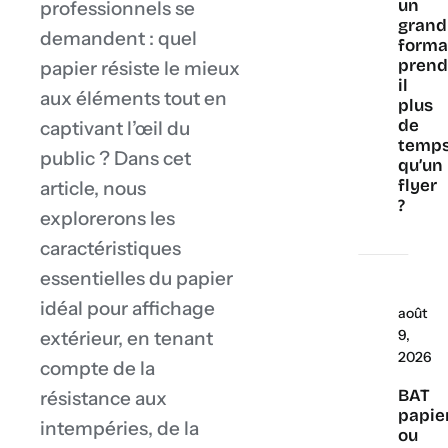
un
professionnels se
grand
demandent : quel
forma
prend
papier résiste le mieux
il
aux éléments tout en
plus
de
captivant l’œil du
temp
public ? Dans cet
qu’un
flyer
article, nous
?
explorerons les
caractéristiques
essentielles du papier
idéal pour affichage
août
9,
extérieur, en tenant
2026
compte de la
BAT
résistance aux
papie
intempéries, de la
ou