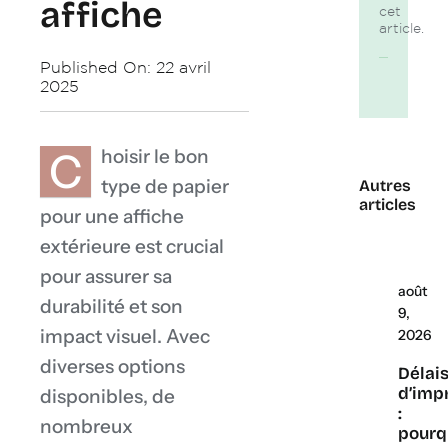
affiche
cet
article.
Published On: 22 avril
2025
C
hoisir le bon
type de papier
Autres
articles
pour une affiche
extérieure est crucial
pour assurer sa
août
durabilité et son
9,
impact visuel. Avec
2026
diverses options
Délai
d’imp
disponibles, de
:
nombreux
pourq