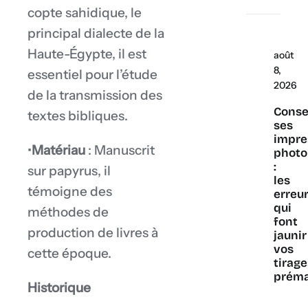
copte sahidique, le
principal dialecte de la
Haute-Égypte, il est
août
8,
essentiel pour l’étude
2026
de la transmission des
Conse
textes bibliques.
ses
impre
•
Matériau
: Manuscrit
photo
:
sur papyrus, il
les
témoigne des
erreu
qui
méthodes de
font
production de livres à
jaunir
vos
cette époque.
tirag
prém
Historique