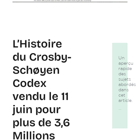
L’Histoire
du Crosby-
Un
aperçu
Schøyen
rapide
des
Codex
sujets
abordés
dans
vendu le 11
cet
article.
juin pour
plus de 3,6
Millions