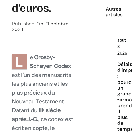
d’euros.
Autres
articles
Published On: 11 octobre
2024
août
8,
2026
L
e
Crosby-
Délai
Schøyen Codex
d’imp
est l’un des manuscrits
:
pourq
les plus anciens et les
un
plus précieux du
grand
forma
Nouveau Testament.
prend
Datant du
IIIᵉ siècle
il
plus
après J.-C.
, ce codex est
de
écrit en copte, le
temp