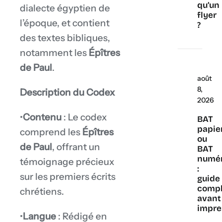
qu’un
dialecte égyptien de
flyer
l’époque, et contient
?
des textes bibliques,
notamment les
Épîtres
de Paul
.
août
8,
Description du Codex
2026
•
Contenu
: Le codex
BAT
papie
comprend les
Épîtres
ou
de Paul
, offrant un
BAT
numé
témoignage précieux
:
sur les premiers écrits
guide
compl
chrétiens.
avant
impre
•
Langue
: Rédigé en