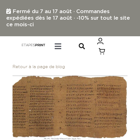
Passer
au
Fermé du 7 au 17 août · Commandes
contenu
expédiées dès le 17 août · -10% sur tout le site
ce mois-ci
Toggle
Navigation
TOUS LES PRODUITS
Retour à la page de blog
IMPRESSION PETIT FORMAT
IMPRESSION GRAND FORMAT
PROFESSIONNELS