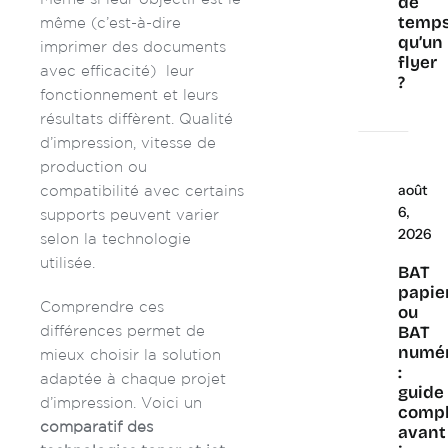
de
temp
même (c’est-à-dire
qu’un
imprimer des documents
flyer
avec efficacité) leur
?
fonctionnement et leurs
résultats diffèrent. Qualité
d’impression, vitesse de
production ou
août
compatibilité avec certains
6,
supports peuvent varier
2026
selon la technologie
utilisée.
BAT
papie
Comprendre ces
ou
différences permet de
BAT
numé
mieux choisir la solution
:
adaptée à chaque projet
guide
d’impression. Voici un
compl
comparatif des
avant