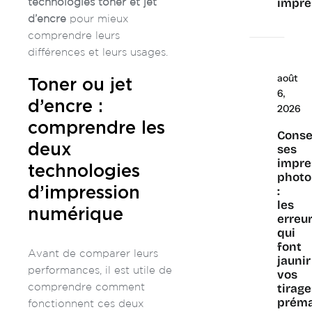
technologies toner et jet
impre
d’encre
pour mieux
comprendre leurs
différences et leurs usages.
août
Toner ou jet
6,
d’encre :
2026
comprendre les
Conse
deux
ses
impre
technologies
photo
:
d’impression
les
numérique
erreu
qui
font
Avant de comparer leurs
jaunir
performances, il est utile de
vos
comprendre comment
tirag
prém
fonctionnent ces deux