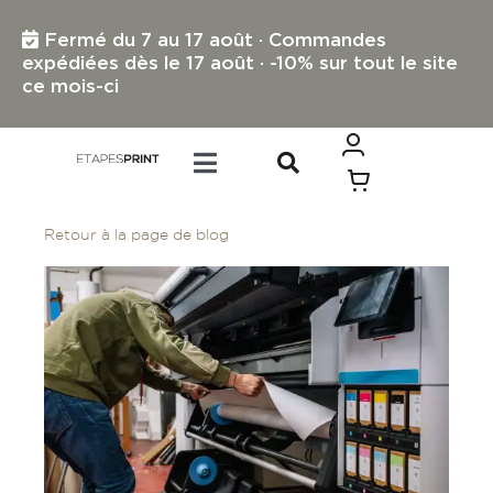
Passer
au
Fermé du 7 au 17 août · Commandes
contenu
expédiées dès le 17 août · -10% sur tout le site
ce mois-ci
Toggle
Navigation
TOUS LES PRODUITS
Retour à la page de blog
IMPRESSION PETIT FORMAT
IMPRESSION GRAND FORMAT
PROFESSIONNELS