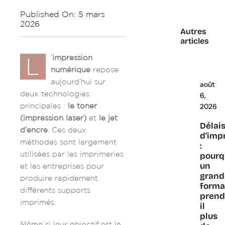
Published On: 5 mars
2026
Autres
articles
’
impression
L
numérique
repose
aujourd’hui sur
août
deux technologies
6,
principales :
le toner
2026
(impression laser)
et
le jet
Délai
d’encre
. Ces deux
d’imp
méthodes sont largement
:
utilisées par les imprimeries
pourq
un
et les entreprises pour
grand
produire rapidement
forma
différents supports
prend
imprimés.
il
plus
Même si leur objectif est le