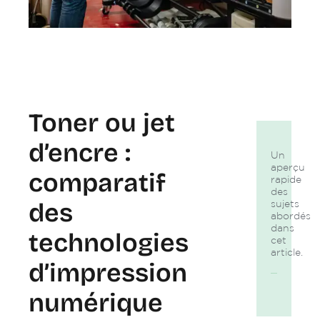
Toner ou jet
d’encre :
Un
aperçu
comparatif
rapide
des
des
sujets
abordés
dans
technologies
cet
article.
d’impression
numérique