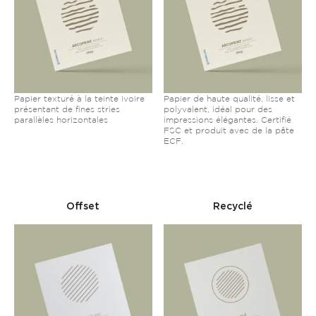
Papier texturé à la teinte ivoire
Papier de haute qualité, lisse et
présentant de fines stries
polyvalent, idéal pour des
parallèles horizontales
impressions élégantes. Certifié
FSC et produit avec de la pâte
ECF.
Offset
Recyclé