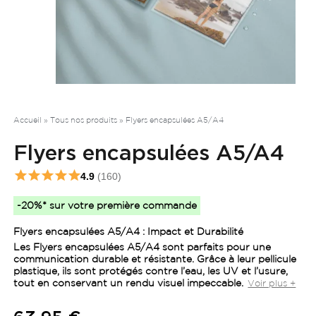
Accueil
»
Tous nos produits
»
Flyers encapsulées A5/A4
Flyers encapsulées A5/A4
4.9
(160)
-20%* sur votre première commande
Flyers encapsulées A5/A4 : Impact et Durabilité
Les
Flyers encapsulées A5/A4
sont parfaits pour une
communication durable et résistante. Grâce à leur pellicule
plastique, ils sont
protégés contre l’eau, les UV et l’usure
,
tout en conservant un rendu visuel impeccable.
Voir plus +