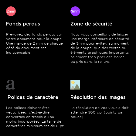
Fonds perdus
Zone de sécurité
Prévoyez des fonds perdus sur
Nous vous conseillons de laisser
votre document pour la coupe.
une marge intérieure de sécurité
Une marge de 2 mm de chaque
de 3mm pour éviter, au moment
côté du document est
de la coupe, que des textes ou
indispensable.
éléments graphiques importants
ne soient trop près des bords
ou pris dans la reliure.
Polices de caractère
Résolution des images
Les polices doivent être
La résolution de vos visuels doit
vectorisées, c’est-à-dire
atteindre 300 dpi (points par
converties en tracés ou au
pouce).
moins incorporées. La taille de
caractères minimum est de 6 pt.