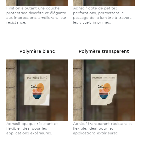
Finition ajoutant une couche
Adhésif doté de petites
protectrice discrète et élégante
perforations, permettant le
aux impressions, améliorant leur
passage de la lumière à travers
résistance.
les visuels imprimés.
Polymère blanc
Polymère transparent
Adhésif opaque résistant et
Adhésif transparent résistant et
flexible, idéal pour les
flexible, idéal pour les
applications extérieures.
applications extérieures.