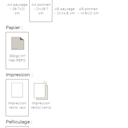
A4 paysage
A4 portrait
- 29.7x21
- 21x29.7
A5 paysage
A5 portrait
cm
cm
- 21x14.8 cm
- 14.8x21 cm
Papier :
350gr/m²
Mat-PEFC
Impression :
Impression
Impression
recto seul
recto/verso
Pelliculage :