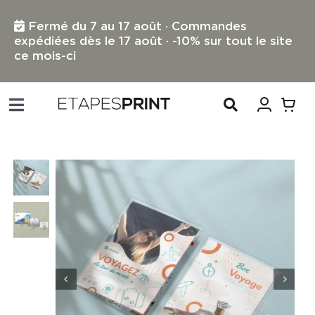
Passer
au
Fermé du 7 au 17 août · Commandes
contenu
expédiées dès le 17 août · -10% sur tout le site
ce mois-ci
Toggle
Navigation
TOUS LES PRODUITS
IMPRESSION PETIT FORMAT
IMPRESSION GRAND FORMAT
PROFESSIONNELS