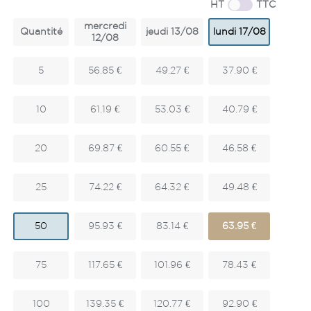
HT
TTC
mercredi
Quantité
jeudi 13/08
lundi 17/08
12/08
5
56.85 €
49.27 €
37.90 €
10
61.19 €
53.03 €
40.79 €
20
69.87 €
60.55 €
46.58 €
25
74.22 €
64.32 €
49.48 €
50
95.93 €
83.14 €
63.95 €
75
117.65 €
101.96 €
78.43 €
100
139.35 €
120.77 €
92.90 €