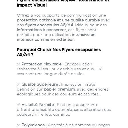
Flyers encapsulées A5/A4 : Résistance et
A4 portrait - 21x29.7
Télécharger le
Impact Visuel
cm
gabarit
Offrez à vos supports de communication une
protection optimale et une qualité durable
avec
A5 paysage -
Télécharger le
nos
flyers encapsulés A5/A4
. Idéaux pour des
21x14.8cm
informations à conserver
, ces flyers sont
gabarit
parfaits pour une utilisation
intensive en
intérieur comme en extérieur
.
A5 portrait -
Télécharger le
14.8x21cm
gabarit
Pourquoi Choisir Nos Flyers encapsulées
A5/A4 ?
Télécharger tout nos gabarits d'impression
✅
Protection Maximale
: Encapsulation
résistante à l’eau, aux déchirures et aux UV,
assurant une longue durée de vie.
Télécharger notre guide PAO pour vous aider dans
la création de votre fichier
✅
Qualité Supérieure
: Impression haute
définition sur
papier premium
, avec des encres
écologiques pour des couleurs éclatantes.
✅
Visibilité Parfaite
: Finition transparente
offrant une lisibilité optimale, sans altération des
couleurs ni reflets gênants.
✅
Polyvalence
: Adaptés à de nombreux usages