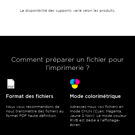
La disponibilité des supports varie selon les produits.
Comment préparer un fichier pour
l’imprimerie ?
Format des fichiers
Mode colorimétrique
Nous vous recommandons de
Adressez-nous vos fichiers en
nous transmettre des fichiers au
mode CMJN (Cyan, Magenta,
format PDF haute définition.
Jaune & Noir). Le mode couleur
RVB est dédié à l’affichage-
écran.