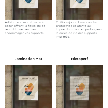
Adhésif innovant et facile à
Finition ajoutant une couche
poser offrant la flexibilité de
protectrice éclatante aux
repositionnement sans
impressions tout en prolongeant
endommager vos supports.
la durée de vie des supports
imprimés.
Lamination Mat
Microperf