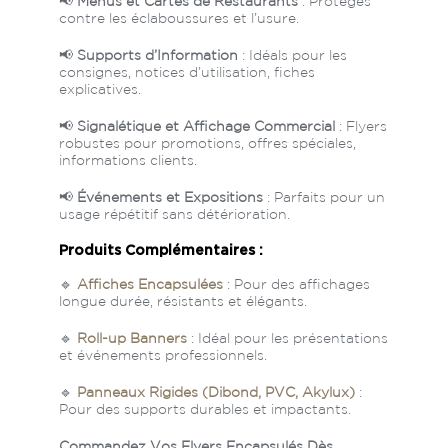
📢
Menus et Cartes de Restaurants
: Protégés
contre les éclaboussures et l’usure.
📢
Supports d’Information
: Idéals pour les
consignes, notices d’utilisation, fiches
explicatives.
📢
Signalétique et Affichage Commercial
: Flyers
robustes pour promotions, offres spéciales,
informations clients.
📢
Événements et Expositions
: Parfaits pour un
usage répétitif sans détérioration.
Produits Complémentaires :
🔹
Affiches Encapsulées
: Pour des affichages
longue durée, résistants et élégants.
🔹
Roll-up Banners
: Idéal pour les présentations
et événements professionnels.
🔹
Panneaux Rigides (Dibond, PVC, Akylux)
:
Pour des supports durables et impactants.
Commandez Vos Flyers Encapsulés Dès