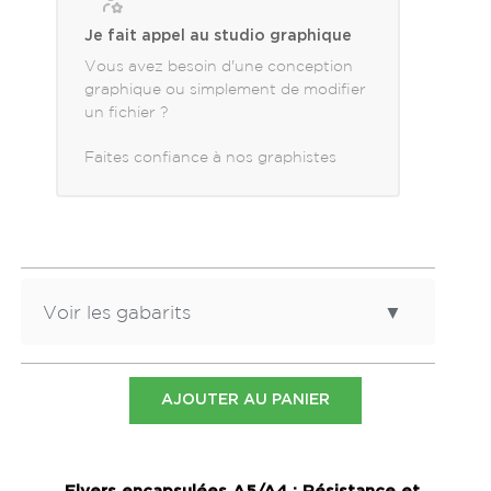
Je fait appel au studio graphique
Vous avez besoin d'une conception
graphique ou simplement de modifier
un fichier ?
Faites confiance à nos graphistes
Voir les gabarits
▼
Dimensions
Gabarit
AJOUTER AU PANIER
A4 paysage - 29.7x21
Télécharger le
cm
gabarit